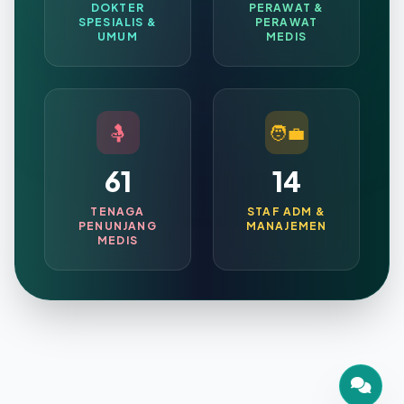
DOKTER
PERAWAT &
SPESIALIS &
PERAWAT
UMUM
MEDIS
🤱
🧑‍💼
61
14
TENAGA
STAF ADM &
PENUNJANG
MANAJEMEN
MEDIS