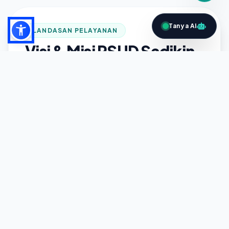
Tanya AI
LANDASAN PELAYANAN
Visi & Misi RSUD Sadikin
VISI UTAMA
Menjadi rumah sakit pilihan keluarga
yang unggul dan terpercaya
MISI PELAYANAN
Meningkatkan kualitas sumber daya manusia
melalui pembinaan, pelatihan, dan
pendidikan