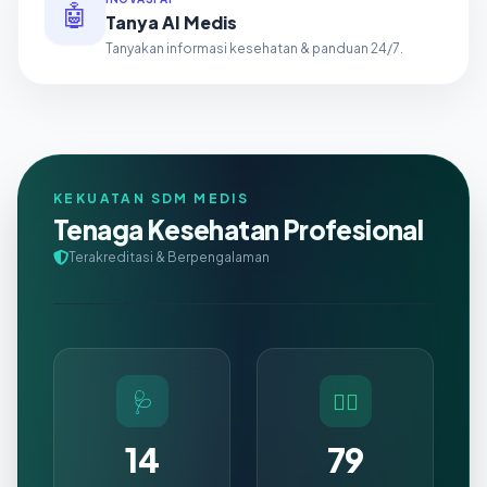
🤖
Tanya AI Medis
Tanyakan informasi kesehatan & panduan 24/7.
KEKUATAN SDM MEDIS
Tenaga Kesehatan Profesional
Terakreditasi & Berpengalaman
🩺
👩‍⚕️
14
79